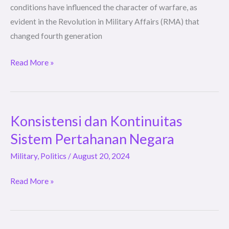
conditions have influenced the character of warfare, as
evident in the Revolution in Military Affairs (RMA) that
changed fourth generation
Read More »
Konsistensi dan Kontinuitas
Konsistensi
dan
Sistem Pertahanan Negara
Kontinuitas
Military
,
Politics
/
August 20, 2024
Sistem
Pertahanan
Read More »
Negara