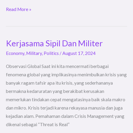
Read More »
Kerjasama Sipil Dan Militer
Kerjasama
Sipil
Economy
,
Military
,
Politics
/
August 17, 2024
Dan
Observasi Global Saat ini kita mencermati berbagai
Militer
fenomena global yang implikasinya menimbulkan krisis yang
banyak ragam tafsir apa itu krisis, yang sederhananya
bermakna kedaruratan yang berakibat kerusakan
memerlukan tindakan cepat mengatasinya baik skala makro
dan mikro. Krisis terjadi karena rekayasa manusia dan juga
kejadian alam. Pemahaman dalam Crisis Management yang
dikenal sebagai “Threat is Real”