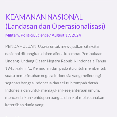
KEAMANAN NASIONAL
KEAMANAN
NASIONAL
(Landasan dan Operasionalisasi)
(Landasan
Military
,
Politics
,
Science
/
August 17, 2024
dan
Operasionalisasi)
PENDAHULUAN Upaya untuk mewujudkan cita-cita
nasional dituangkan dalam alinea ke empat Pembukaan
Undang-Undang Dasar Negara Republik Indonesia Tahun
1945, yakni: “… Kemudian dari pada itu untuk membentuk
suatu pemerintahan negara Indonesia yang melindungi
segenap bangsa Indonesia dan seluruh tumpah darah
Indonesia dan untuk memajukan kesejahteraan umum,
mencerdaskan kehidupan bangsa dan ikut melaksanakan
ketertiban dunia yang