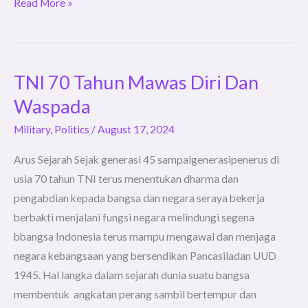
Read More »
TNI 70 Tahun Mawas Diri Dan
TNI
70
Waspada
Tahun
Military
,
Politics
/
August 17, 2024
Mawas
Diri
Arus Sejarah Sejak generasi 45 sampaigenerasipenerus di
Dan
usia 70 tahun TNI terus menentukan dharma dan
Waspada
pengabdian kepada bangsa dan negara seraya bekerja
berbakti menjalani fungsi negara melindungi segena
bbangsa Indonesia terus mampu mengawal dan menjaga
negara kebangsaan yang bersendikan Pancasiladan UUD
1945. Hal langka dalam sejarah dunia suatu bangsa
membentuk angkatan perang sambil bertempur dan