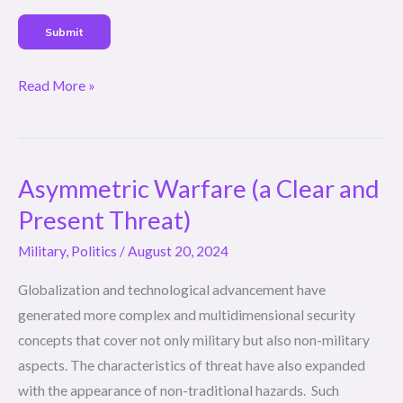
Submit
Read More »
Asymmetric Warfare (a Clear and
Asymmetric
Warfare
Present Threat)
(a
Military
,
Politics
/
August 20, 2024
Clear
and
Globalization and technological advancement have
Present
generated more complex and multidimensional security
Threat)
concepts that cover not only military but also non-military
aspects. The characteristics of threat have also expanded
with the appearance of non-traditional hazards. Such