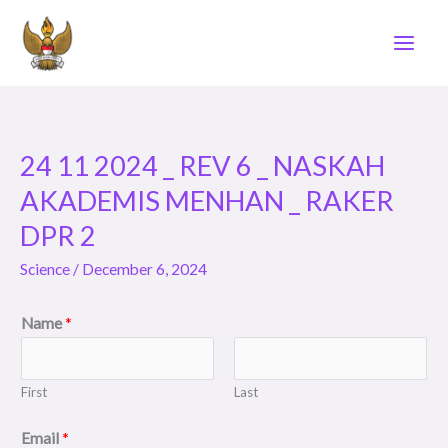
Skip
to
content
24 11 2024 _ REV 6 _ NASKAH
24
11
AKADEMIS MENHAN _ RAKER
2024
DPR 2
_
Science
/
December 6, 2024
REV
6
Name
*
_
NASKAH
AKADEMIS
First
Last
MENHAN
Email
*
_