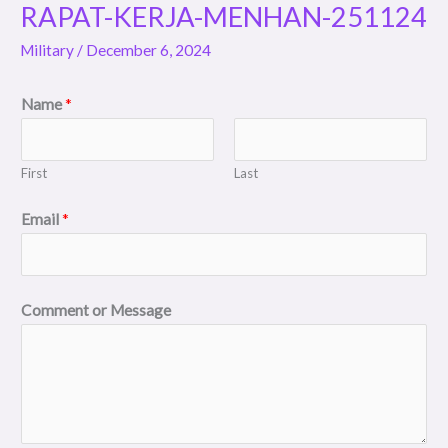
11-
RAPAT-KERJA-MENHAN-251124
2024-
Military
/
December 6, 2024
REV-
6-
Name
*
SLIDE-
RAPAT-
KERJA-
First
Last
MENHAN-
Email
*
251124
Comment or Message