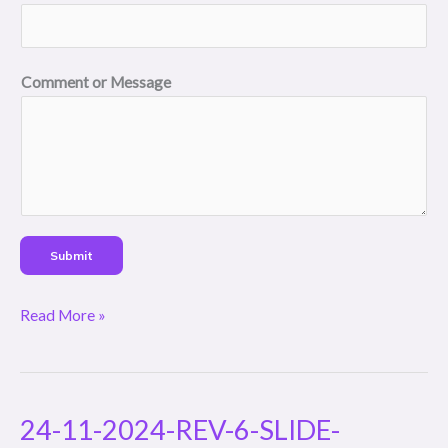
RAKER
DPR
2
Comment or Message
Submit
Read More »
24-11-2024-REV-6-SLIDE-
24-